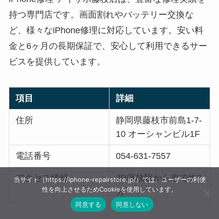
持つ専門店です。画面割れやバッテリー交換な
ど、様々なiPhone修理に対応しています。安い料
金と6ヶ月の長期保証で、安心して利用できるサー
ビスを提供しています。
項目
詳細
住所
静岡県藤枝市前島1-7-
10 オーシャンビル1F
電話番号
054-631-7557
アクセス情報
JR藤枝駅から車で約3
当サイト（https://iphone-repairstore.jp/）では、ユーザーの利便
性を向上させるためCookieを使用しています。
分
同意する
同意しない