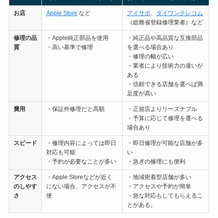
お店
Apple Store
など
アイサポ
、
ダイワンテレコム
（総務省登録修理業者）など
修理の
品
・Apple純正部品を使用
・純正品や高品質な互換部品
質
・高い基準で修理
を選べる場合あり
・修理の幅が広い
・業者により技術力の違いが
ある
・信頼できる店舗を選べば満
足度が高い
費用
・保証外修理だと高額
・正規店よりリーズナブル
・予算に応じて修理を選べる
場合あり
スピード
・修理内容によっては即日
・即日修理が可能な店舗が多
対応も可能
い
・予約が必要なことが多い
・急ぎの修理にも便利
アクセス
・Apple Storeなどが近く
・地域密着型店舗が多い
のしやす
にない場合、アクセスが不
・アクセスや予約が簡単
さ
便
・急な対応もしてもらえるこ
とがある。