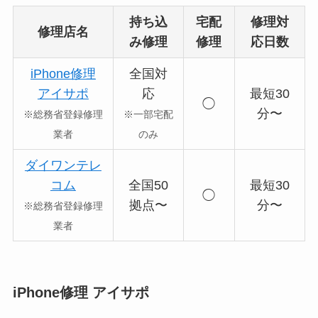
持ち込
宅配
修理対
修理店名
み修理
修理
応日数
iPhone修理
全国対
アイサポ
応
最短30
◯
分〜
※総務省登録修理
※一部宅配
業者
のみ
ダイワンテレ
コム
全国50
最短30
◯
拠点〜
分〜
※総務省登録修理
業者
iPhone修理 アイサポ