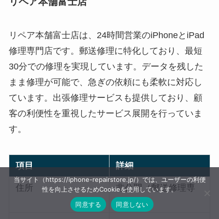
リペア本舗富士店
リペア本舗富士店は、24時間営業のiPhoneとiPad
修理専門店です。郵送修理に特化しており、最短
30分での修理を実現しています。データを残した
まま修理が可能で、急ぎの依頼にも柔軟に対応し
ています。出張修理サービスも提供しており、顧
客の利便性を重視したサービス展開を行っていま
す。
項目
詳細
当サイト（https://iphone-repairstore.jp/）では、ユーザーの利便
住所
非公開（郵送修理専
性を向上させるためCookieを使用しています。
門）
同意する
同意しない