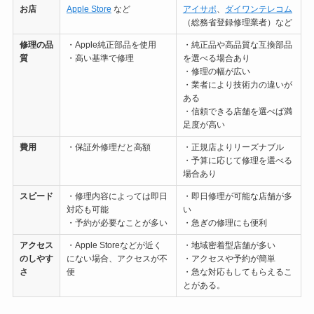
お店
Apple Store
など
アイサポ
、
ダイワンテレコム
（総務省登録修理業者）など
修理の
品
・Apple純正部品を使用
・純正品や高品質な互換部品
質
・高い基準で修理
を選べる場合あり
・修理の幅が広い
・業者により技術力の違いが
ある
・信頼できる店舗を選べば満
足度が高い
費用
・保証外修理だと高額
・正規店よりリーズナブル
・予算に応じて修理を選べる
場合あり
スピード
・修理内容によっては即日
・即日修理が可能な店舗が多
対応も可能
い
・予約が必要なことが多い
・急ぎの修理にも便利
アクセス
・Apple Storeなどが近く
・地域密着型店舗が多い
のしやす
にない場合、アクセスが不
・アクセスや予約が簡単
さ
便
・急な対応もしてもらえるこ
とがある。