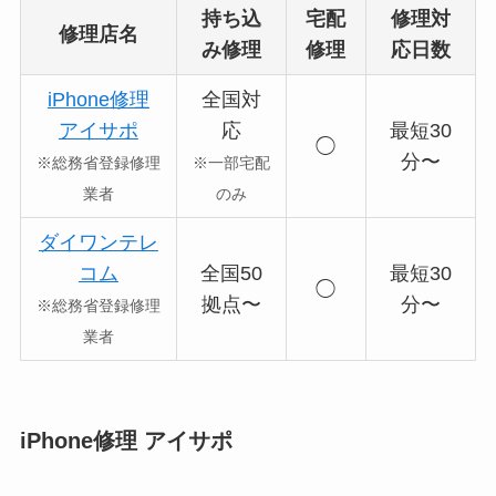
持ち込
宅配
修理対
修理店名
み修理
修理
応日数
iPhone修理
全国対
アイサポ
応
最短30
◯
分〜
※総務省登録修理
※一部宅配
業者
のみ
ダイワンテレ
コム
全国50
最短30
◯
拠点〜
分〜
※総務省登録修理
業者
iPhone修理 アイサポ