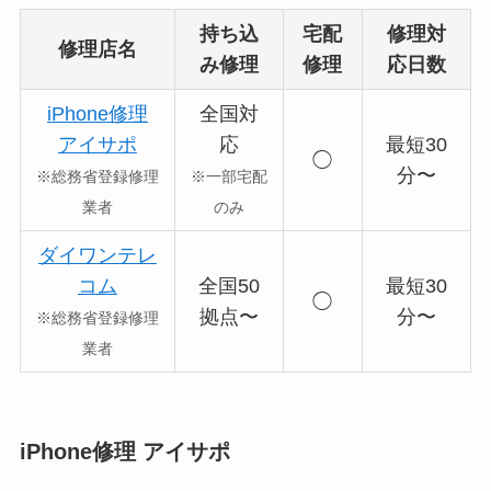
持ち込
宅配
修理対
修理店名
み修理
修理
応日数
iPhone修理
全国対
アイサポ
応
最短30
◯
分〜
※総務省登録修理
※一部宅配
業者
のみ
ダイワンテレ
コム
全国50
最短30
◯
拠点〜
分〜
※総務省登録修理
業者
iPhone修理 アイサポ