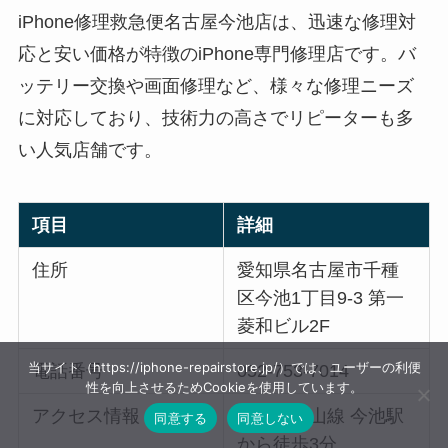
iPhone修理救急便名古屋今池店は、迅速な修理対
応と安い価格が特徴のiPhone専門修理店です。バ
ッテリー交換や画面修理など、様々な修理ニーズ
に対応しており、技術力の高さでリピーターも多
い人気店舗です。
項目
詳細
住所
愛知県名古屋市千種
区今池1丁目9-3 第一
菱和ビル2F
当サイト（https://iphone-repairstore.jp/）では、ユーザーの利便
電話番号
052-753-7014
性を向上させるためCookieを使用しています。
アクセス情報
地下鉄東山線 今池駅
同意する
同意しない
から徒歩3分