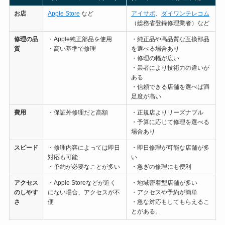
お店
Apple Store
など
アイサポ
、
ダイワンテレコム
（総務省登録修理業者）など
修理の
品
・Apple純正部品を使用
・純正品や高品質な互換部品
質
・高い基準で修理
を選べる場合あり
・修理の幅が広い
・業者により技術力の違いが
ある
・信頼できる店舗を選べば満
足度が高い
費用
・保証外修理だと高額
・正規店よりリーズナブル
・予算に応じて修理を選べる
場合あり
スピード
・修理内容によっては即日
・即日修理が可能な店舗が多
対応も可能
い
・予約が必要なことが多い
・急ぎの修理にも便利
アクセス
・Apple Storeなどが近く
・地域密着型店舗が多い
のしやす
にない場合、アクセスが不
・アクセスや予約が簡単
さ
便
・急な対応もしてもらえるこ
とがある。