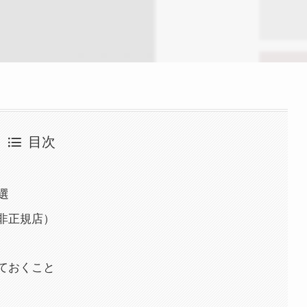
目次
選
と非正規店）
しておくこと