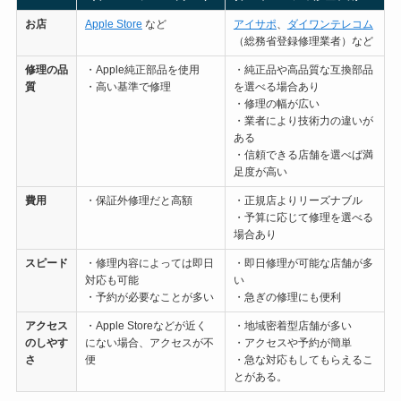
お店
Apple Store
など
アイサポ
、
ダイワンテレコム
（総務省登録修理業者）など
修理の
品
・Apple純正部品を使用
・純正品や高品質な互換部品
質
・高い基準で修理
を選べる場合あり
・修理の幅が広い
・業者により技術力の違いが
ある
・信頼できる店舗を選べば満
足度が高い
費用
・保証外修理だと高額
・正規店よりリーズナブル
・予算に応じて修理を選べる
場合あり
スピード
・修理内容によっては即日
・即日修理が可能な店舗が多
対応も可能
い
・予約が必要なことが多い
・急ぎの修理にも便利
アクセス
・Apple Storeなどが近く
・地域密着型店舗が多い
のしやす
にない場合、アクセスが不
・アクセスや予約が簡単
さ
便
・急な対応もしてもらえるこ
とがある。