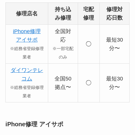
持ち込
宅配
修理対
修理店名
み修理
修理
応日数
iPhone修理
全国対
アイサポ
応
最短30
◯
分〜
※総務省登録修理
※一部宅配
業者
のみ
ダイワンテレ
コム
全国50
最短30
◯
拠点〜
分〜
※総務省登録修理
業者
iPhone修理 アイサポ