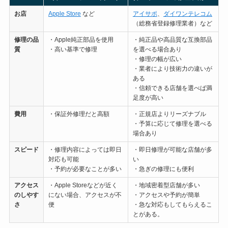
お店
Apple Store
など
アイサポ
、
ダイワンテレコム
（総務省登録修理業者）など
修理の
品
・Apple純正部品を使用
・純正品や高品質な互換部品
質
・高い基準で修理
を選べる場合あり
・修理の幅が広い
・業者により技術力の違いが
ある
・信頼できる店舗を選べば満
足度が高い
費用
・保証外修理だと高額
・正規店よりリーズナブル
・予算に応じて修理を選べる
場合あり
スピード
・修理内容によっては即日
・即日修理が可能な店舗が多
対応も可能
い
・予約が必要なことが多い
・急ぎの修理にも便利
アクセス
・Apple Storeなどが近く
・地域密着型店舗が多い
のしやす
にない場合、アクセスが不
・アクセスや予約が簡単
さ
便
・急な対応もしてもらえるこ
とがある。