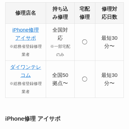
持ち込
宅配
修理対
修理店名
み修理
修理
応日数
iPhone修理
全国対
アイサポ
応
最短30
◯
分〜
※総務省登録修理
※一部宅配
業者
のみ
ダイワンテレ
コム
全国50
最短30
◯
拠点〜
分〜
※総務省登録修理
業者
iPhone修理 アイサポ