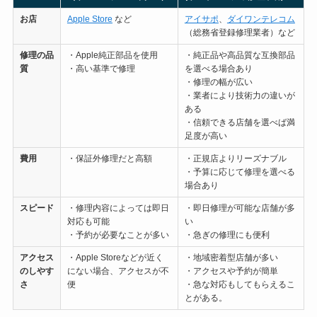
お店
Apple Store
など
アイサポ
、
ダイワンテレコム
（総務省登録修理業者）など
修理の
品
・Apple純正部品を使用
・純正品や高品質な互換部品
質
・高い基準で修理
を選べる場合あり
・修理の幅が広い
・業者により技術力の違いが
ある
・信頼できる店舗を選べば満
足度が高い
費用
・保証外修理だと高額
・正規店よりリーズナブル
・予算に応じて修理を選べる
場合あり
スピード
・修理内容によっては即日
・即日修理が可能な店舗が多
対応も可能
い
・予約が必要なことが多い
・急ぎの修理にも便利
アクセス
・Apple Storeなどが近く
・地域密着型店舗が多い
のしやす
にない場合、アクセスが不
・アクセスや予約が簡単
さ
便
・急な対応もしてもらえるこ
とがある。