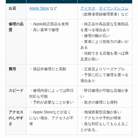
お店
Apple Store
など
アイサポ
、
ダイワンテレコム
（総務省登録修理業者）など
修理の
品
・Apple純正部品を使用
・純正品や高品質な互換部品
質
・高い基準で修理
を選べる場合あり
・修理の幅が広い
・業者により技術力の違いが
ある
・信頼できる店舗を選べば満
足度が高い
費用
・保証外修理だと高額
・正規店よりリーズナブル
・予算に応じて修理を選べる
場合あり
スピード
・修理内容によっては即日
・即日修理が可能な店舗が多
対応も可能
い
・予約が必要なことが多い
・急ぎの修理にも便利
アクセス
・Apple Storeなどが近く
・地域密着型店舗が多い
のしやす
にない場合、アクセスが不
・アクセスや予約が簡単
さ
便
・急な対応もしてもらえるこ
とがある。