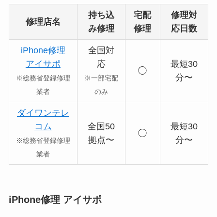
持ち込
宅配
修理対
修理店名
み修理
修理
応日数
iPhone修理
全国対
アイサポ
応
最短30
◯
分〜
※総務省登録修理
※一部宅配
業者
のみ
ダイワンテレ
コム
全国50
最短30
◯
拠点〜
分〜
※総務省登録修理
業者
iPhone修理 アイサポ