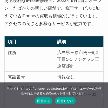
ある便利なiPhone修理店。2023年6月1日にオープ
ンしたばかりの新しい店舗で、修理サービスに加
えて中古iPhoneの買取も積極的に行っています。
アクセスの良さと多様なサービスが魅力です。
項目
詳細
住所
広島県三原市円一町2
丁目1-1 フジグラン三
原店2階
電話番号
情報なし
アクセス情報
三原駅から車で約10
当サイト（https://iphone-repairstore.jp/）では、ユーザーの利便
性を向上させるためCookieを使用しています。
分、フジグラン三原
同意する
同意しない
店内