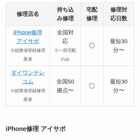
持ち込
宅配
修理対
修理店名
み修理
修理
応日数
iPhone修理
全国対
アイサポ
応
最短30
◯
分〜
※総務省登録修理
※一部宅配
業者
のみ
ダイワンテレ
コム
全国50
最短30
◯
拠点〜
分〜
※総務省登録修理
業者
iPhone修理 アイサポ