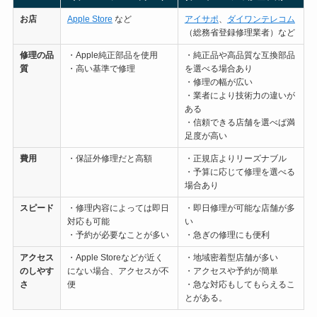
お店
Apple Store
など
アイサポ
、
ダイワンテレコム
（総務省登録修理業者）など
修理の
品
・Apple純正部品を使用
・純正品や高品質な互換部品
質
・高い基準で修理
を選べる場合あり
・修理の幅が広い
・業者により技術力の違いが
ある
・信頼できる店舗を選べば満
足度が高い
費用
・保証外修理だと高額
・正規店よりリーズナブル
・予算に応じて修理を選べる
場合あり
スピード
・修理内容によっては即日
・即日修理が可能な店舗が多
対応も可能
い
・予約が必要なことが多い
・急ぎの修理にも便利
アクセス
・Apple Storeなどが近く
・地域密着型店舗が多い
のしやす
にない場合、アクセスが不
・アクセスや予約が簡単
さ
便
・急な対応もしてもらえるこ
とがある。