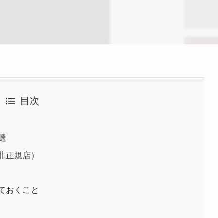
目次
選
と非正規店）
しておくこと