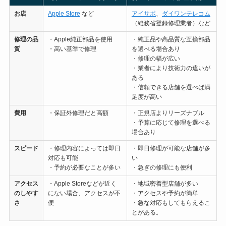
お店
Apple Store
など
アイサポ
、
ダイワンテレコム
（総務省登録修理業者）など
修理の
品
・Apple純正部品を使用
・純正品や高品質な互換部品
質
・高い基準で修理
を選べる場合あり
・修理の幅が広い
・業者により技術力の違いが
ある
・信頼できる店舗を選べば満
足度が高い
費用
・保証外修理だと高額
・正規店よりリーズナブル
・予算に応じて修理を選べる
場合あり
スピード
・修理内容によっては即日
・即日修理が可能な店舗が多
対応も可能
い
・予約が必要なことが多い
・急ぎの修理にも便利
アクセス
・Apple Storeなどが近く
・地域密着型店舗が多い
のしやす
にない場合、アクセスが不
・アクセスや予約が簡単
さ
便
・急な対応もしてもらえるこ
とがある。