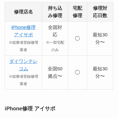
持ち込
宅配
修理対
修理店名
み修理
修理
応日数
iPhone修理
全国対
アイサポ
応
最短30
◯
分〜
※総務省登録修理
※一部宅配
業者
のみ
ダイワンテレ
コム
全国50
最短30
◯
拠点〜
分〜
※総務省登録修理
業者
iPhone修理 アイサポ