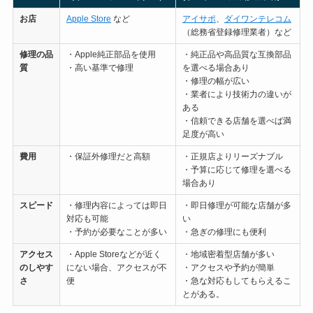
お店
Apple Store
など
アイサポ
、
ダイワンテレコム
（総務省登録修理業者）など
修理の
品
・Apple純正部品を使用
・純正品や高品質な互換部品
質
・高い基準で修理
を選べる場合あり
・修理の幅が広い
・業者により技術力の違いが
ある
・信頼できる店舗を選べば満
足度が高い
費用
・保証外修理だと高額
・正規店よりリーズナブル
・予算に応じて修理を選べる
場合あり
スピード
・修理内容によっては即日
・即日修理が可能な店舗が多
対応も可能
い
・予約が必要なことが多い
・急ぎの修理にも便利
アクセス
・Apple Storeなどが近く
・地域密着型店舗が多い
のしやす
にない場合、アクセスが不
・アクセスや予約が簡単
さ
便
・急な対応もしてもらえるこ
とがある。