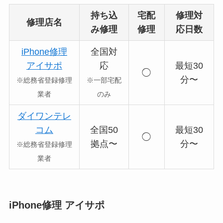
持ち込
宅配
修理対
修理店名
み修理
修理
応日数
iPhone修理
全国対
アイサポ
応
最短30
◯
分〜
※総務省登録修理
※一部宅配
業者
のみ
ダイワンテレ
コム
全国50
最短30
◯
拠点〜
分〜
※総務省登録修理
業者
iPhone修理 アイサポ