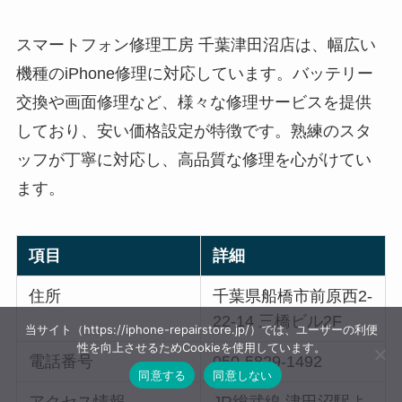
スマートフォン修理工房 千葉津田沼店は、幅広い
機種のiPhone修理に対応しています。バッテリー
交換や画面修理など、様々な修理サービスを提供
しており、安い価格設定が特徴です。熟練のスタ
ッフが丁寧に対応し、高品質な修理を心がけてい
ます。
項目
詳細
住所
千葉県船橋市前原西2-
22-14 三橋ビル2F
当サイト（https://iphone-repairstore.jp/）では、ユーザーの利便
性を向上させるためCookieを使用しています。
電話番号
050-5829-1492
同意する
同意しない