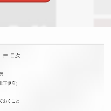
目次
選
と非正規店）
しておくこと