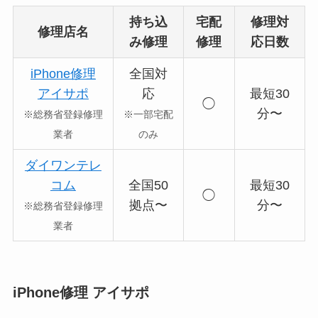
持ち込
宅配
修理対
修理店名
み修理
修理
応日数
iPhone修理
全国対
アイサポ
応
最短30
◯
分〜
※総務省登録修理
※一部宅配
業者
のみ
ダイワンテレ
コム
全国50
最短30
◯
拠点〜
分〜
※総務省登録修理
業者
iPhone修理 アイサポ