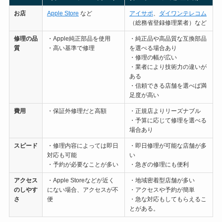
お店
Apple Store
など
アイサポ
、
ダイワンテレコム
（総務省登録修理業者）など
修理の
品
・Apple純正部品を使用
・純正品や高品質な互換部品
質
・高い基準で修理
を選べる場合あり
・修理の幅が広い
・業者により技術力の違いが
ある
・信頼できる店舗を選べば満
足度が高い
費用
・保証外修理だと高額
・正規店よりリーズナブル
・予算に応じて修理を選べる
場合あり
スピード
・修理内容によっては即日
・即日修理が可能な店舗が多
対応も可能
い
・予約が必要なことが多い
・急ぎの修理にも便利
アクセス
・Apple Storeなどが近く
・地域密着型店舗が多い
のしやす
にない場合、アクセスが不
・アクセスや予約が簡単
さ
便
・急な対応もしてもらえるこ
とがある。