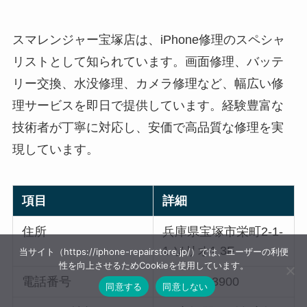
スマレンジャー宝塚店は、iPhone修理のスペシャ
リストとして知られています。画面修理、バッテ
リー交換、水没修理、カメラ修理など、幅広い修
理サービスを即日で提供しています。経験豊富な
技術者が丁寧に対応し、安価で高品質な修理を実
現しています。
項目
詳細
住所
兵庫県宝塚市栄町2-1-
1 ソリオ1 3F
当サイト（https://iphone-repairstore.jp/）では、ユーザーの利便
性を向上させるためCookieを使用しています。
電話番号
0797-85-3900
同意する
同意しない