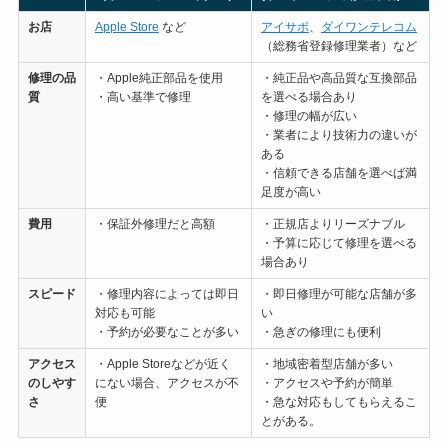
お店
Apple Store
など
アイサポ
、
ダイワンテレコム
（総務省登録修理業者）など
修理の
品
・Apple純正部品を使用
・純正品や高品質な互換部品
質
・高い基準で修理
を選べる場合あり
・修理の幅が広い
・業者により技術力の違いが
ある
・信頼できる店舗を選べば満
足度が高い
費用
・保証外修理だと高額
・正規店よりリーズナブル
・予算に応じて修理を選べる
場合あり
スピード
・修理内容によっては即日
・即日修理が可能な店舗が多
対応も可能
い
・予約が必要なことが多い
・急ぎの修理にも便利
アクセス
・Apple Storeなどが近く
・地域密着型店舗が多い
のしやす
にない場合、アクセスが不
・アクセスや予約が簡単
さ
便
・急な対応もしてもらえるこ
とがある。