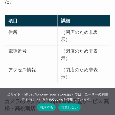
た。
項目
詳細
住所
（閉店のため非表
示）
電話番号
（閉店のため非表
示）
アクセス情報
（閉店のため非表
示）
当サイト（https://iphone-repairstore.jp/）では、ユーザーの利便
性を向上させるためCookieを使用しています。
カメラのキタムラ Apple製品正規サービス 高
同意する
同意しない
松・高松南店