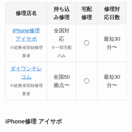
持ち込
宅配
修理対
修理店名
み修理
修理
応日数
iPhone修理
全国対
アイサポ
応
最短30
◯
分〜
※総務省登録修理
※一部宅配
業者
のみ
ダイワンテレ
コム
全国50
最短30
◯
拠点〜
分〜
※総務省登録修理
業者
iPhone修理 アイサポ