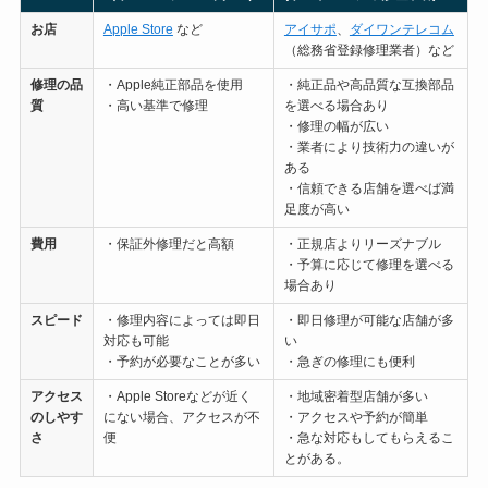
お店
Apple Store
など
アイサポ
、
ダイワンテレコム
（総務省登録修理業者）など
修理の
品
・Apple純正部品を使用
・純正品や高品質な互換部品
質
・高い基準で修理
を選べる場合あり
・修理の幅が広い
・業者により技術力の違いが
ある
・信頼できる店舗を選べば満
足度が高い
費用
・保証外修理だと高額
・正規店よりリーズナブル
・予算に応じて修理を選べる
場合あり
スピード
・修理内容によっては即日
・即日修理が可能な店舗が多
対応も可能
い
・予約が必要なことが多い
・急ぎの修理にも便利
アクセス
・Apple Storeなどが近く
・地域密着型店舗が多い
のしやす
にない場合、アクセスが不
・アクセスや予約が簡単
さ
便
・急な対応もしてもらえるこ
とがある。