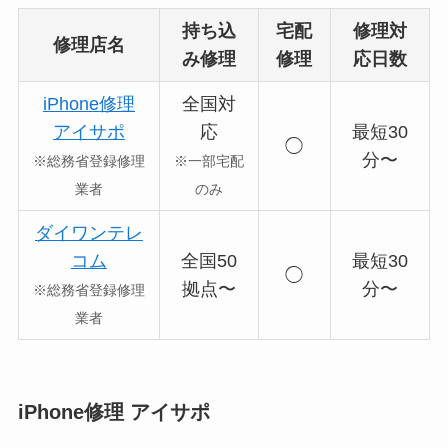
持ち込
宅配
修理対
修理店名
み修理
修理
応日数
iPhone修理
全国対
アイサポ
応
最短30
◯
分〜
※総務省登録修理
※一部宅配
業者
のみ
ダイワンテレ
コム
全国50
最短30
◯
拠点〜
分〜
※総務省登録修理
業者
iPhone修理 アイサポ