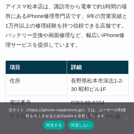
アイスマ松本店は、諏訪市から電車で約1時間の場
所にあるiPhone修理専門店です。9年の営業実績と
1万件以上の修理経験を持つ信頼できる店舗です。
バッテリー交換や画面修理など、幅広いiPhone修
理サービスを提供しています。
項目
詳細
住所
長野県松本市深志1-2-
30 昭和ビル1F
電話番号
0263-88-6334
当サイト（https://iphone-repairstore.jp/）では、ユーザーの利便
アクセス情報
JR松本駅東口から徒
性を向上させるためCookieを使用しています。
歩1分
同意する
同意しない