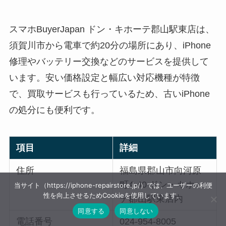
スマホBuyerJapan ドン・キホーテ郡山駅東店は、
須賀川市から電車で約20分の場所にあり、iPhone
修理やバッテリー交換などのサービスを提供して
います。安い価格設定と幅広い対応機種が特徴
で、買取サービスも行っているため、古いiPhone
の処分にも便利です。
項目
詳細
住所
福島県郡山市向河原
町4-40 ドン・キホー
当サイト（https://iphone-repairstore.jp/）では、ユーザーの利便
性を向上させるためCookieを使用しています。
テ郡山駅東店内
同意する
同意しない
電話番号
024-954-8005