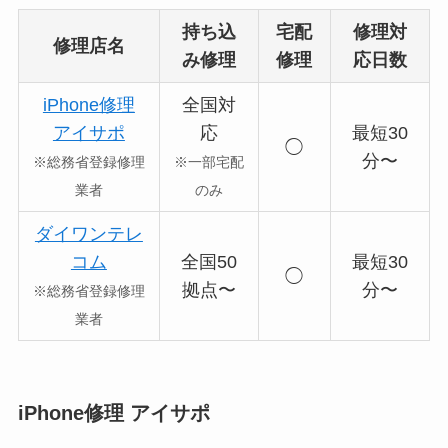
持ち込
宅配
修理対
修理店名
み修理
修理
応日数
iPhone修理
全国対
アイサポ
応
最短30
◯
分〜
※総務省登録修理
※一部宅配
業者
のみ
ダイワンテレ
コム
全国50
最短30
◯
拠点〜
分〜
※総務省登録修理
業者
iPhone修理 アイサポ