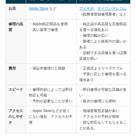
お店
Apple Store
など
アイサポ
、
ダイワンテレコム
（総務省登録修理業者）など
修理の
品
・Apple純正部品を使用
・純正品や高品質な互換部品
質
・高い基準で修理
を選べる場合あり
・修理の幅が広い
・業者により技術力の違いが
ある
・信頼できる店舗を選べば満
足度が高い
費用
・保証外修理だと高額
・正規店よりリーズナブル
・予算に応じて修理を選べる
場合あり
スピード
・修理内容によっては即日
・即日修理が可能な店舗が多
対応も可能
い
・予約が必要なことが多い
・急ぎの修理にも便利
アクセス
・Apple Storeなどが近く
・地域密着型店舗が多い
のしやす
にない場合、アクセスが不
・アクセスや予約が簡単
さ
便
・急な対応もしてもらえるこ
とがある。