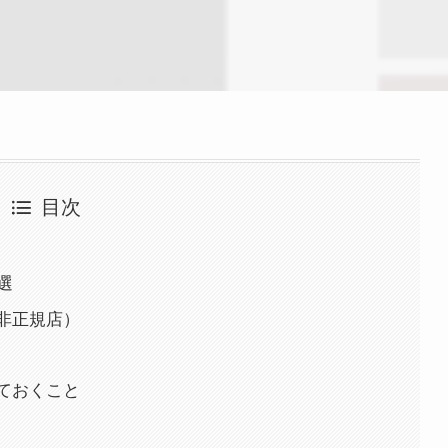
目次
選
と非正規店）
しておくこと