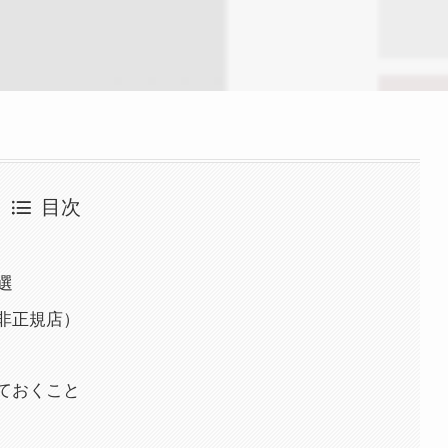
目次
選
と非正規店）
しておくこと