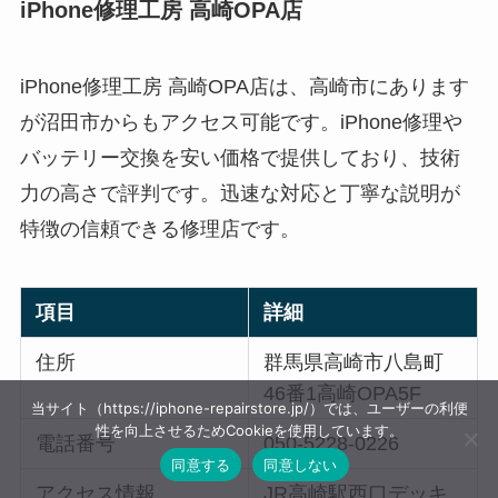
iPhone修理工房 高崎OPA店
iPhone修理工房 高崎OPA店は、高崎市にあります
が沼田市からもアクセス可能です。iPhone修理や
バッテリー交換を安い価格で提供しており、技術
力の高さで評判です。迅速な対応と丁寧な説明が
特徴の信頼できる修理店です。
項目
詳細
住所
群馬県高崎市八島町
46番1高崎OPA5F
当サイト（https://iphone-repairstore.jp/）では、ユーザーの利便
性を向上させるためCookieを使用しています。
電話番号
050-5228-0226
同意する
同意しない
アクセス情報
JR高崎駅西口デッキ