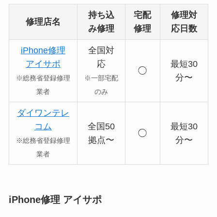
持ち込
宅配
修理対
修理店名
み修理
修理
応日数
iPhone修理
全国対
アイサポ
応
最短30
◯
分〜
※総務省登録修理
※一部宅配
業者
のみ
ダイワンテレ
コム
全国50
最短30
◯
拠点〜
分〜
※総務省登録修理
業者
iPhone修理 アイサポ