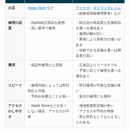
お店
Apple Store
など
アイサポ
、
ダイワンテレコム
（総務省登録修理業者）など
修理の
品
・Apple純正部品を使用
・純正品や高品質な互換部品
質
・高い基準で修理
を選べる場合あり
・修理の幅が広い
・業者により技術力の違いが
ある
・信頼できる店舗を選べば満
足度が高い
費用
・保証外修理だと高額
・正規店よりリーズナブル
・予算に応じて修理を選べる
場合あり
スピード
・修理内容によっては即日
・即日修理が可能な店舗が多
対応も可能
い
・予約が必要なことが多い
・急ぎの修理にも便利
アクセス
・Apple Storeなどが近く
・地域密着型店舗が多い
のしやす
にない場合、アクセスが不
・アクセスや予約が簡単
さ
便
・急な対応もしてもらえるこ
とがある。