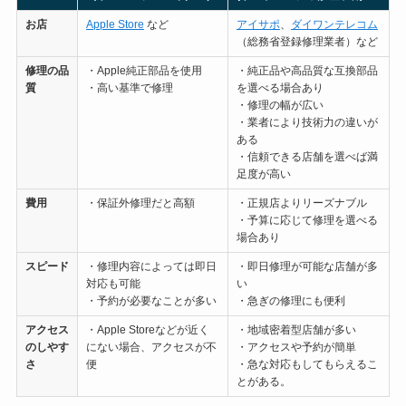
お店
Apple Store
など
アイサポ
、
ダイワンテレコム
（総務省登録修理業者）など
修理の
品
・Apple純正部品を使用
・純正品や高品質な互換部品
質
・高い基準で修理
を選べる場合あり
・修理の幅が広い
・業者により技術力の違いが
ある
・信頼できる店舗を選べば満
足度が高い
費用
・保証外修理だと高額
・正規店よりリーズナブル
・予算に応じて修理を選べる
場合あり
スピード
・修理内容によっては即日
・即日修理が可能な店舗が多
対応も可能
い
・予約が必要なことが多い
・急ぎの修理にも便利
アクセス
・Apple Storeなどが近く
・地域密着型店舗が多い
のしやす
にない場合、アクセスが不
・アクセスや予約が簡単
さ
便
・急な対応もしてもらえるこ
とがある。