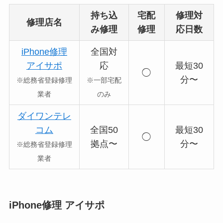
持ち込
宅配
修理対
修理店名
み修理
修理
応日数
iPhone修理
全国対
アイサポ
応
最短30
◯
分〜
※総務省登録修理
※一部宅配
業者
のみ
ダイワンテレ
コム
全国50
最短30
◯
拠点〜
分〜
※総務省登録修理
業者
iPhone修理 アイサポ