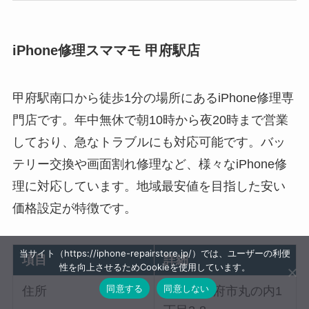
iPhone修理スママモ 甲府駅店
甲府駅南口から徒歩1分の場所にあるiPhone修理専
門店です。年中無休で朝10時から夜20時まで営業
しており、急なトラブルにも対応可能です。バッ
テリー交換や画面割れ修理など、様々なiPhone修
理に対応しています。地域最安値を目指した安い
価格設定が特徴です。
当サイト（https://iphone-repairstore.jp/）では、ユーザーの利便
項目
詳細
性を向上させるためCookieを使用しています。
同意する
同意しない
住所
山梨県甲府市丸の内1