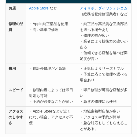
お店
Apple Store
など
アイサポ
、
ダイワンテレコム
（総務省登録修理業者）など
修理の
品
・Apple純正部品を使用
・純正品や高品質な互換部品
質
・高い基準で修理
を選べる場合あり
・修理の幅が広い
・業者により技術力の違いが
ある
・信頼できる店舗を選べば満
足度が高い
費用
・保証外修理だと高額
・正規店よりリーズナブル
・予算に応じて修理を選べる
場合あり
スピード
・修理内容によっては即日
・即日修理が可能な店舗が多
対応も可能
い
・予約が必要なことが多い
・急ぎの修理にも便利
アクセス
・Apple Storeなどが近く
・地域密着型店舗が多い
のしやす
にない場合、アクセスが不
・アクセスや予約が簡単
さ
便
・急な対応もしてもらえるこ
とがある。