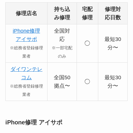
持ち込
宅配
修理対
修理店名
み修理
修理
応日数
iPhone修理
全国対
アイサポ
応
最短30
◯
分〜
※総務省登録修理
※一部宅配
業者
のみ
ダイワンテレ
コム
全国50
最短30
◯
拠点〜
分〜
※総務省登録修理
業者
iPhone修理 アイサポ