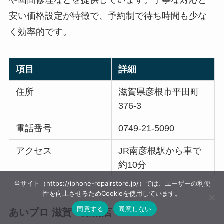
や画面修理などを提供しています。丁寧な対応と
安い価格設定が特徴で、予約制で待ち時間も少な
く効率的です。
項目
詳細
住所
滋賀県彦根市平田町
376-3
電話番号
0749-21-5090
アクセス
JR南彦根駅から車で
約10分
当サイト（https://iphone-repairstore.jp/）では、ユーザーの利便
性を向上させるためCookieを使用しています。
同意する
同意しない
あいプロ 滋賀・湖南店