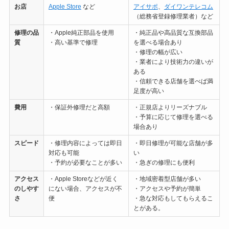
お店
Apple Store
など
アイサポ
、
ダイワンテレコム
（総務省登録修理業者）など
修理の
品
・Apple純正部品を使用
・純正品や高品質な互換部品
質
・高い基準で修理
を選べる場合あり
・修理の幅が広い
・業者により技術力の違いが
ある
・信頼できる店舗を選べば満
足度が高い
費用
・保証外修理だと高額
・正規店よりリーズナブル
・予算に応じて修理を選べる
場合あり
スピード
・修理内容によっては即日
・即日修理が可能な店舗が多
対応も可能
い
・予約が必要なことが多い
・急ぎの修理にも便利
アクセス
・Apple Storeなどが近く
・地域密着型店舗が多い
のしやす
にない場合、アクセスが不
・アクセスや予約が簡単
さ
便
・急な対応もしてもらえるこ
とがある。