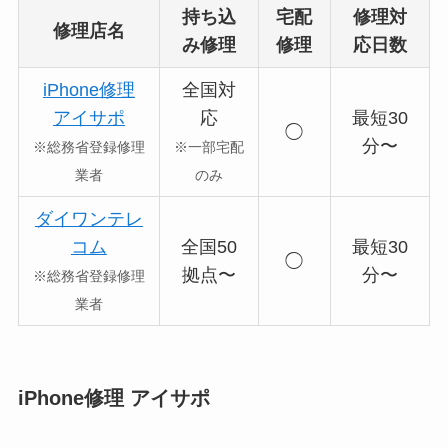
持ち込
宅配
修理対
修理店名
み修理
修理
応日数
iPhone修理
全国対
アイサポ
応
最短30
◯
分〜
※総務省登録修理
※一部宅配
業者
のみ
ダイワンテレ
コム
全国50
最短30
◯
拠点〜
分〜
※総務省登録修理
業者
iPhone修理 アイサポ