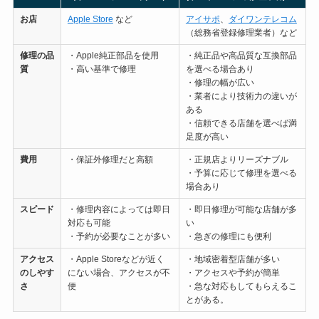
お店
Apple Store
など
アイサポ
、
ダイワンテレコム
（総務省登録修理業者）など
修理の
品
・Apple純正部品を使用
・純正品や高品質な互換部品
質
・高い基準で修理
を選べる場合あり
・修理の幅が広い
・業者により技術力の違いが
ある
・信頼できる店舗を選べば満
足度が高い
費用
・保証外修理だと高額
・正規店よりリーズナブル
・予算に応じて修理を選べる
場合あり
スピード
・修理内容によっては即日
・即日修理が可能な店舗が多
対応も可能
い
・予約が必要なことが多い
・急ぎの修理にも便利
アクセス
・Apple Storeなどが近く
・地域密着型店舗が多い
のしやす
にない場合、アクセスが不
・アクセスや予約が簡単
さ
便
・急な対応もしてもらえるこ
とがある。