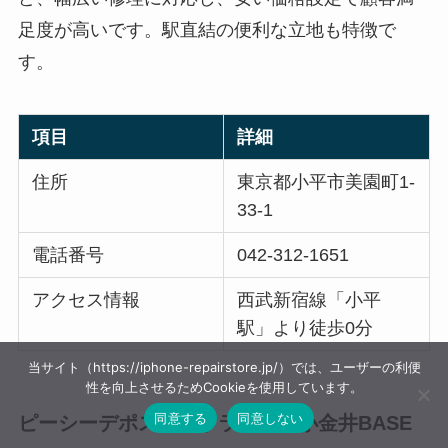
足度が高いです。駅直結の便利な立地も特徴で
す。
項目
詳細
住所
東京都小平市美園町1-
33-1
電話番号
042-312-1651
アクセス情報
西武新宿線「小平
駅」より徒歩0分
当サイト（https://iphone-repairstore.jp/）では、ユーザーの利便
性を向上させるためCookieを使用しています。
同意する
同意しない
ピーシーデポスマートライフ花小金井BASE