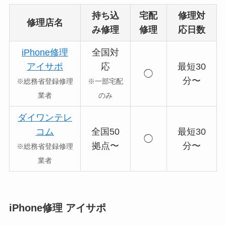
持ち込
宅配
修理対
修理店名
み修理
修理
応日数
iPhone修理
全国対
アイサポ
応
最短30
◯
分〜
※総務省登録修理
※一部宅配
業者
のみ
ダイワンテレ
コム
全国50
最短30
◯
拠点〜
分〜
※総務省登録修理
業者
iPhone修理 アイサポ