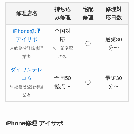
持ち込
宅配
修理対
修理店名
み修理
修理
応日数
iPhone修理
全国対
アイサポ
応
最短30
◯
分〜
※総務省登録修理
※一部宅配
業者
のみ
ダイワンテレ
コム
全国50
最短30
◯
拠点〜
分〜
※総務省登録修理
業者
iPhone修理 アイサポ