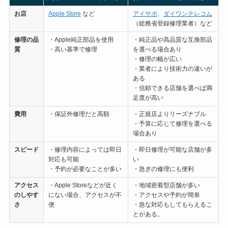
お店
Apple Store
など
アイサポ
、
ダイワンテレコム
（総務省登録修理業者）など
修理の
品
・Apple純正部品を使用
・純正品や高品質な互換部品
質
・高い基準で修理
を選べる場合あり
・修理の幅が広い
・業者により技術力の違いが
ある
・信頼できる店舗を選べば満
足度が高い
費用
・保証外修理だと高額
・正規店よりリーズナブル
・予算に応じて修理を選べる
場合あり
スピード
・修理内容によっては即日
・即日修理が可能な店舗が多
対応も可能
い
・予約が必要なことが多い
・急ぎの修理にも便利
アクセス
・Apple Storeなどが近く
・地域密着型店舗が多い
のしやす
にない場合、アクセスが不
・アクセスや予約が簡単
さ
便
・急な対応もしてもらえるこ
とがある。