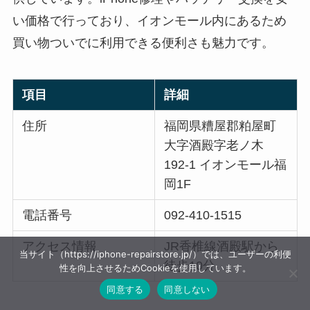
い価格で行っており、イオンモール内にあるため
買い物ついでに利用できる便利さも魅力です。
項目
詳細
住所
福岡県糟屋郡粕屋町
大字酒殿字老ノ木
192-1 イオンモール福
岡1F
電話番号
092-410-1515
アクセス情報
JR香椎線酒殿駅から
当サイト（https://iphone-repairstore.jp/）では、ユーザーの利便
徒歩10分
性を向上させるためCookieを使用しています。
同意する
同意しない