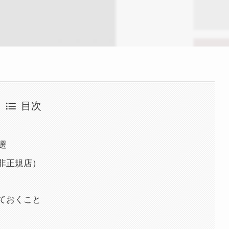
目次
選
と非正規店）
しておくこと