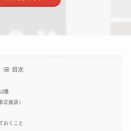
目次
12選
と非正規店）
しておくこと