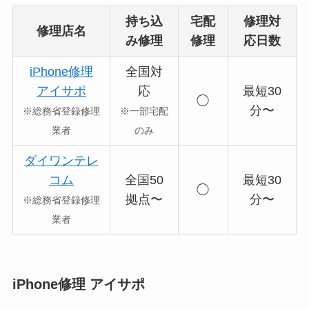
持ち込
宅配
修理対
修理店名
み修理
修理
応日数
iPhone修理
全国対
アイサポ
応
最短30
◯
分〜
※総務省登録修理
※一部宅配
業者
のみ
ダイワンテレ
コム
全国50
最短30
◯
拠点〜
分〜
※総務省登録修理
業者
iPhone修理 アイサポ