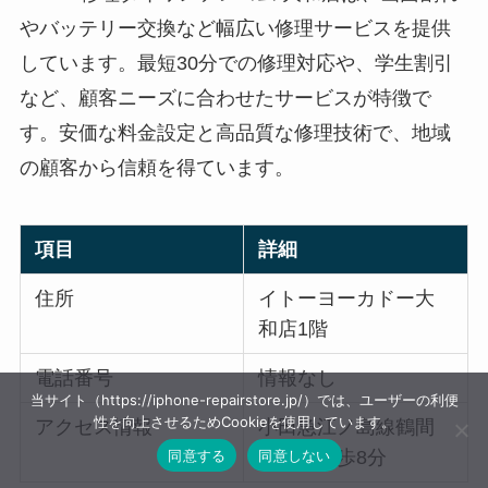
やバッテリー交換など幅広い修理サービスを提供
しています。最短30分での修理対応や、学生割引
など、顧客ニーズに合わせたサービスが特徴で
す。安価な料金設定と高品質な修理技術で、地域
の顧客から信頼を得ています。
項目
詳細
住所
イトーヨーカドー大
和店1階
電話番号
情報なし
当サイト（https://iphone-repairstore.jp/）では、ユーザーの利便
性を向上させるためCookieを使用しています。
アクセス情報
小田急江ノ島線鶴間
同意する
同意しない
駅から徒歩8分