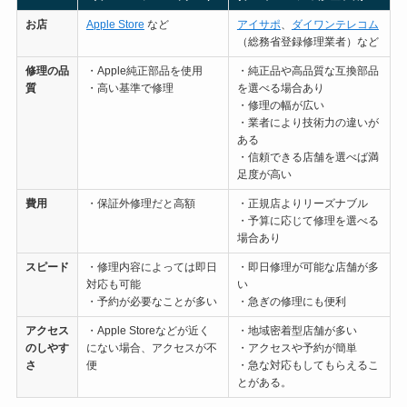
お店
Apple Store
など
アイサポ
、
ダイワンテレコム
（総務省登録修理業者）など
修理の
品
・Apple純正部品を使用
・純正品や高品質な互換部品
質
・高い基準で修理
を選べる場合あり
・修理の幅が広い
・業者により技術力の違いが
ある
・信頼できる店舗を選べば満
足度が高い
費用
・保証外修理だと高額
・正規店よりリーズナブル
・予算に応じて修理を選べる
場合あり
スピード
・修理内容によっては即日
・即日修理が可能な店舗が多
対応も可能
い
・予約が必要なことが多い
・急ぎの修理にも便利
アクセス
・Apple Storeなどが近く
・地域密着型店舗が多い
のしやす
にない場合、アクセスが不
・アクセスや予約が簡単
さ
便
・急な対応もしてもらえるこ
とがある。